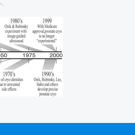
融治疗双肺转移病灶
一。
肿瘤，冰球最大径7.9
会该如何
冻消融治疗——中国人民解放军第307医院
冷冻消融治疗
岁左肺上叶肿瘤患者行氩氦刀冷冻消融治疗
氦刀冷冻消融治疗
河北省肿瘤微创与靶向治疗专业委员会年会
冻消融
冻消融治疗
区”
程之肺癌篇今日16：00准时直播