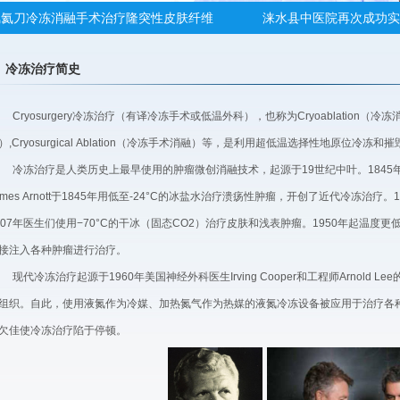
下氩氦刀冷冻消融手术治疗隆突性皮肤纤维
涞水县中医院再次成功实
优势
南京溧水一老人身患胰腺
冷冻治疗简史
氩氦刀治疗胰腺癌
华北油田总医院肿瘤科氩
功实施
中日医院中西医肿瘤专科
Cryosurgery冷冻治疗（有译冷冻手术或低温外科），也称为Cryoablation（冷冻消
）,Cryosurgical Ablation（冷冻手术消融）等，是利用超低温选择性地原位冷冻
联体肿瘤冷冻技术培训班，圆满落幕
中核四〇四医院肿瘤治疗
冷冻治疗是人类历史上最早使用的肿瘤微创消融技术，起源于19世纪中叶。184
湖南省肿瘤医院冷冻微创
ames Arnott于1845年用低至-24°C的冰盐水治疗溃疡性肿瘤，开创了近代冷冻治
优势明显。
从黑龙江慕名接受氩氦刀
907年医生们使用−70°C的干冰（固态CO2）治疗皮肤和浅表肿瘤。1950年起温度更
目2017-04-18报道“致命的'胃'痛”
「冰火双刀」——消灭肝
接注入各种肿瘤进行治疗。
CT引导穿刺，治疗后一切生活照常
第十三届中国肿瘤微创治
现代冷冻治疗起源于1960年美国神经外科医生Irving Cooper和工程师Arnol
组织。自此，使用液氮作为冷媒、加热氮气作为热媒的液氮冷冻设备被应用于治疗各
让癌症治疗轻松些？
电视台来了！
欠佳使冷冻治疗陷于停顿。
会
治癌之术：再认识冷冻消
冷冻治疗？
看这里：晚期肿瘤患者和