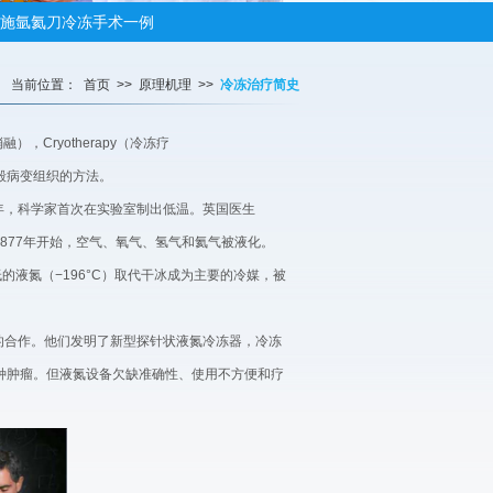
施氩氦刀冷冻手术一例
癌，医生采用氩氦刀技术成功手术
当前位置：
首页
>>
原理机理
>>
冷冻治疗简史
氦刀冷冻治疗学术交流
医联体肿瘤冷冻技术培训班邀请函
融），Cryotherapy（冷冻疗
和摧毁病变组织的方法。
成绩斐然
5年，科学家首次在实验室制出低温。英国医生
治疗肺癌，消痛、免疫激活，微创介入治疗
疗。1877年开始，空气、氧气、氢气和氦气被液化。
手术患者
低的液氮（−196°C）取代干冰成为主要的冷媒，被
脏肿瘤不是梦！
疗学术大会
d Lee的合作。他们发明了新型探针状液氮冷冻器，冷冻
种肿瘤。但液氮设备欠缺准确性、使用不方便和疗
融
不能手术肿瘤患者有了新希望