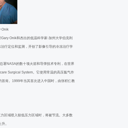
次、放疗25次，最后选择了氩氦刀
手术
幕
 Onik
氦冷冻消融技术治疗肿瘤！
ry Onik和杰出的低温科学家-加州大学伯克利
肿瘤氩氦刀冷冻消融
冻治疗定位和监测，开创了影像引导的冷冻治疗学
术
民主任胸腺19公分肿瘤氩氦刀手术
天总署NASA的数十项火箭和导弹技术专利，在世界
are Surgical System。它使用常温的高压氩气作
院肝脏肿瘤氩氦刀冷冻手术
首肯。1999年当其首次进入中国时，由张积仁教
融治疗肝癌
氦刀冷冻消融
融治疗肺癌
淋巴结转移氩氦刀冷冻消融治疗
压力区域喷入较低压力区域时，将被节流。大多数
上升。
癌氩氦刀治疗