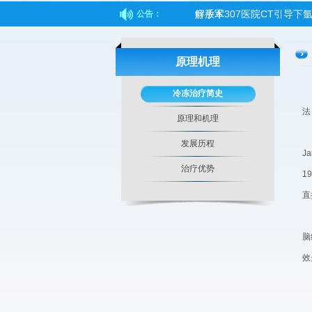
解放军307医院CT引导
公告：
瘤
冷冻消融，在肾癌治疗中显
原理机理
“冻死”癌细胞，江苏首创
海南第一例氩氦刀消融术成
冷冻治疗简史
法
中日医院中西医肿瘤专科医
原理和机理
“氩氦刀”拯救肿瘤患者
发展历程
J
肿瘤治疗------氩氦刀
治疗优势
1
中央电视台CCTV1-《人口》栏
直
氩氦刀，不开刀，不麻醉，
脑
不手术不化疗，什么技术能
效
第四届亚洲冷冻治疗学术大
为何肿瘤患者要选择氩氦刀