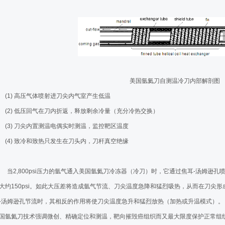
医院氩氦刀冷冻消融治疗肺癌
煤炭总医院氩氦刀冷冻消
治疗肺癌
唐山市人民医院氩氦刀冷
疗肺癌
平度中医院右肺上叶肿瘤
，轻松和肿瘤君说滚蛋吧！
民航医院胸外科氩氦刀冷
美国氩氦刀自测温冷刀内部解剖图
治疗肺癌
天津中医药大学附属武清
(1)
高压气体喷射进刀尖内气室产生低温
治疗前列腺癌
瘤
东三省首例氩氦刀冷冻治
(2)
低压回气
在刀内折返，释放剩余冷量（充分冷热交换）
5肺癌
中日友好医院氩氦刀冷冻
(3) 刀尖内置测温电偶实时测温，监控靶区温度
冷冻消融，没有人工胸腹水，也安全可行
煤炭总医院氩氦刀冷冻消
(4) 致冷和致热只发生在刀头内，刀杆真空绝缘
冻消融治疗子宫颈癌左髂骨内侧转移病灶
江苏泗洪城西人民医院，
当2,800psi压力的氩气通入美国氩氦刀冷冻器（冷刀）时，它通过焦耳-汤姆逊
疗胰腺癌的初步研究
【祝贺】高州市人民医院
大约150psi。如此大压差将造成氩气节流、刀尖温度急降和猛烈吸热，从而在刀尖形成
后肝转移化疗后冷冻消融
东方医院肺部氩氦刀冷冻
-汤姆逊孔节流时，其相反的作用将使刀尖温度急升和猛烈放热（加热或升温模式）。
郑州大学附属郑州中心医
国氩氦刀技术强调微创、精确定位和测温，靶向摧毁癌组织而又最大限度保护正常组