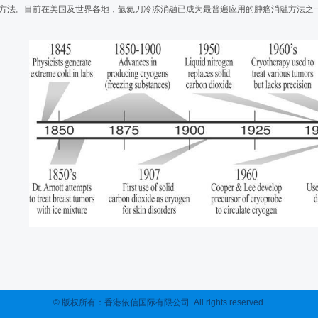
院氩氦刀冷冻消融治疗肝部肿瘤
煤炭总医院氩氦刀冷冻消
方法。目前在美国及世界各地，氩氦刀冷冻消融已成为最普遍应用的肿瘤消融方法之
刀冷冻治疗
氩氦冷冻治疗最大径8.2
老年肺癌患者失去手术机
消融治疗——首都医科大学附属北京世纪
腹膜后脂肪肉瘤氩氦刀冷
治疗——首都医科大学附属北京世纪坛医
青岛市平度中医院氩氦刀
冻消融治疗
山东平度市中医院对85
疗——民航总医院
衡水第二人民医院肝部氩
融治疗——天津中医药大学附属武清中医
肿瘤靶向治疗国际论坛暨
冷冻消融
成功举办！
骶尾部恶性肿瘤氩氦刀冷
腰大肌旁转移癌氩氦刀冷
后病灶，疗效确切！
氩氦刀冷冻消融
探索肝脏肿瘤经皮消融“禁
© 版权所有：香港依信国际有限公司. All rights reserved.
辨证施治——北京卫视《养生堂》胡凯文
肿瘤绿色治疗云端系列课