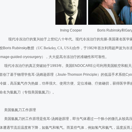
瘤绿色治疗学》
82岁患者，介入治疗一
冻死”腋下肿瘤
首例复发性脑肿瘤氩氦刀
胸外科多技术联合成功抢救晚期肺癌患者
肿瘤冷冻免疫沙龙圆满落
Irving Cooper
Boris Rubinsky和Gary
选择了氩氦刀
省千医肿瘤微创科巧用氩
现代冷冻治疗的复兴始于上世纪八十年代。现代冷冻治疗的先驱-美国著名医学家Ga
冷冻手术，冷冻范围距离气管仅仅0.5公
山西省肿瘤医院介入科肝
校Boris Rubinsky教授（
UC Berkeley, CA, USA)
合作，于
1982
年
首次利用超声波为冷
胰腺癌冷冻消融术
美国氩氦刀冷冻姑息减瘤
image-guided cryosurgery），大大提高冷冻治疗的准确性和可靠性。
民主任多学科联合下氩氦刀精准冷冻治疗
河北省中医院肿瘤科王利
现代冷冻治疗的真正突破始于1993年。美国ENDOCARE公司利用美国航空和航
首创了基于物理学焦耳-汤姆逊原理（Joule-Thomson Principle）的低温手术系统Cyoc
性肝癌氩氦刀冷冻手术
安徽省滁州市第一人民医
冷媒，高压氦气作为热媒，功率强大、使用方便、定位准确、疗效确切，获得医学界的
灶
民航总医院氩氦刀冷冻消
命名为氩氦刀（专指美国氩氦刀）。
犯胸壁患者肿瘤供血动脉栓塞➕氩氦刀冷冻
东方医院8*8cm肝癌氩
医院氩氦刀冷冻消融治疗肾上腺癌和肝癌
陆军总医院氩氦刀冷冻消
美国氩氦刀工作原理
融治疗
东方医院63岁患者肺癌
美国氩氦刀的工作原理是焦耳-汤姆逊原理，即当气体通过一个狭小的微孔从较高
体遭遇节流后温度将下降，如氩气和氧气。而某些气体，例如氢气和氦气，温度反而
治疗肺癌
东方医院70岁4*3cm肺