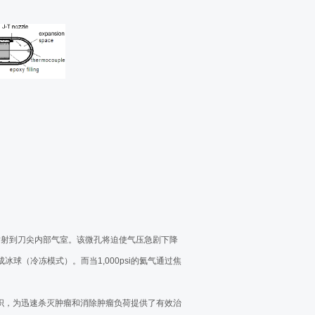
融治疗肺癌
冻消融治疗肺癌
氩氦刀冷冻消融治疗
冻肺癌手术
中医院氩氦刀冷冻消融治疗肺癌和肋骨转移
疗胰腺癌手术在辽宁省肿瘤医院顺利实施
消融治疗胸膜间皮瘤
融治疗左肺小细胞癌
第一台美国氩氦刀肺肿瘤冷冻穿刺手术！
孔喷射到刀尖内部气室。该微孔将迫使气压急剧下降
美国氩氦刀国际治疗中心正式成立
冰球（冷冻模式）。而当1,000psi的氦气通过焦
治疗
院氩氦刀冷冻消融治疗肺部肿瘤
织，为迅速杀灭肿瘤和消除肿瘤负荷提供了有效治