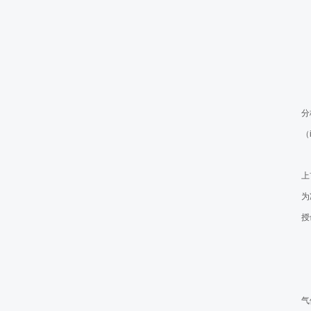
肿瘤防治的中国方案：《肿
氩氦刀冷冻消融手术精准“
消失的左肺回来了，中医院
肺癌患者，放弃手术切除，
中日友好医院的肺癌氩氦刀
分
分
胰腺中心成功开展腹腔镜下
（
北京世纪坛医院呼吸科丁新
上
右肺中央型肺鳞癌
307医院肿瘤微创科原发
为
氩氦刀冷冻消融治疗胸壁病
授
高龄（79岁）右肺腺癌侵
消融术
福建中医药大学附属福州中
东方医院肝癌氩氦刀冷冻消
气
民航总医院氩氦刀冷冻消融