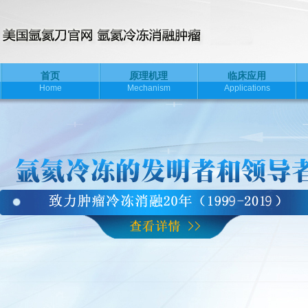
首页
原理机理
临床应用
Home
Mechanism
Applications