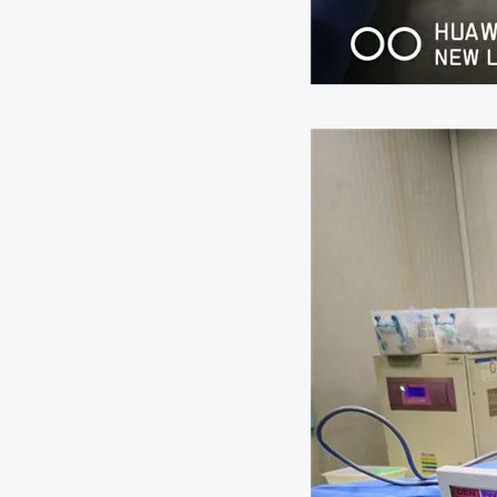
什么癌症最难治？这4种癌症，千万别碰到！
得了癌症康复后人会怎样？衰老加速？身体衰退？
胖子更易患上大肠癌？如果是这类人，更应该注意
2022年1月份肺部氩氦刀手术
癌症可能是被你“吃”出来的！这几种不良饮食习惯，劝
美国将幽门螺旋杆菌列为明确致癌物！如果有这几个
染了幽门杆菌
喉咙不适以为是咽炎？出现这5个征兆，警惕咽喉癌
腊八：想吃腊八粥、腊八蒜？肿瘤患者的科学过节攻
担心患癌不自知？若出现这5种症状，肝癌可能已经登
癌症传染吗？若是这两种，还真有可能让全家“遭殃”！
小心“癌症之王”找上门！如何早期发现胰腺癌？
皮肤出现这3种症状，当心是癌症的信号！不得不防