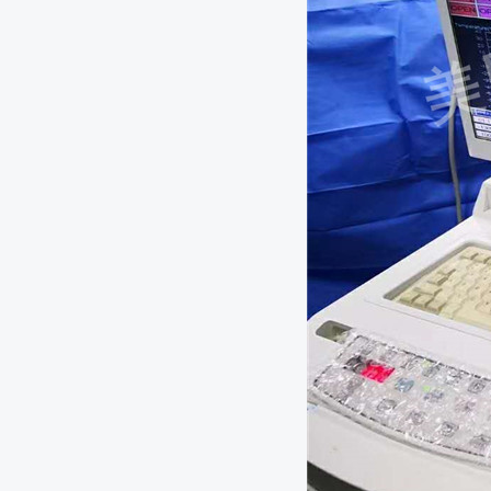
“打工人”想防癌？做好这5点，癌细胞可能会绕道走！
牙齿松动、牙龈肿胀不是小问题，还有可能是牙龈癌
不得不防！这4种致癌炸弹，可能就隐藏在你的饭桌上
中医治疗的食管癌，出路在哪里？
香港女艺人肺癌去世，身体6个症状暗示着早期肺癌！
2022年3月份腋下部氩氦刀手术
让前列腺癌提前七年被诊断，早筛早诊是防治关键
胰腺癌并非一出现就是晚期！5个异常，你可能错过了
28岁青年舞蹈家患胃癌去世，这个癌症为什么会盯上这
2022年4月份肺部氩氦刀手术
2022年4月份肺部氩氦刀手术
超10万人队列研究：躲过了肥胖，换来了癌症？常见