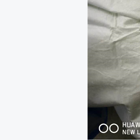
肿瘤冷冻治疗技术走出国门
老年肺癌患者的氩氦刀冷冻消融治疗——首都医科大
坛医院
梭形细胞癌术后复发的冷冻治疗——首都医科大学附
院
北京东方医院直肠氩氦刀冷冻消融治疗
前列腺癌氩氦刀冷冻消融治疗——民航总医院
右肺下叶腺癌氩氦刀冷冻消融治疗——天津中医药大
院
乳腺癌转移皮下肿瘤氩氦刀冷冻消融
肺占位病变氩氦刀冷冻消融
氩氦刀消融两个3公分介入后病灶，疗效确切！
恶性间皮瘤氩氦刀冷冻消融
抗癌古方对不同体质患者的辨证施治——北京卫视《
教授特别节目
80岁肺部氩氦刀冷冻消融
癌细胞爱吃糖？不，它们更爱吃蛋白质