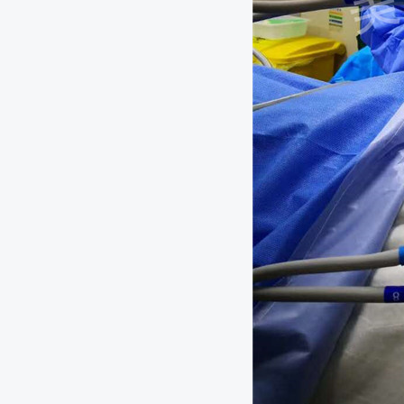
击性
120万元一针抗癌神药进入医保谈判！这“天价神药”到
世界胰腺癌日：哪些人群是胰腺癌的高危人群？早期5
视！
口腔溃疡久治不愈?？小心是舌癌
2021年11月份肺部氩氦刀手术
从肝炎到肝癌只有3步！远离肝癌，你千万不能做的5
识别肺癌中的“钻石突变”，点亮肺癌患者生命希望
肺癌不声不响？身体出现4个异常，是肺癌在敲门！
2021年12月份肺部氩氦刀手术
小细胞肺癌肺内转移，冷消融病灶坏死
自查一下！排便出现3种迹象，警惕大肠癌正在靠近！
染发致癌并非谣言！男性染发，患前列腺癌风险增加7
癌症年轻化，只因习惯差！这6种不良习惯，会让癌症
知名演员因食管癌去世：生活中出现这3种症状，可能