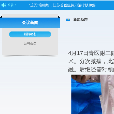
“冻死”癌细胞，江苏首创氩氦刀治疗胰腺癌
公告：
海南第一例氩氦刀消融术成功实施
新闻动态
会议新闻
中日医院中西医肿瘤专科医联体肿瘤冷冻技术培训班
“氩氦刀”拯救肿瘤患者
新闻动态
肿瘤治疗------氩氦刀
公司会议
中央电视台CCTV1-《人口》栏目2017-04-18报道“致命
4月17日青医附
氩氦刀，不开刀，不麻醉，CT引导穿刺，治疗后一切
术。分次减瘤，此
融。后继还需对颈
不手术不化疗，什么技术能让癌症治疗轻松些？
第四届亚洲冷冻治疗学术大会
为何肿瘤患者要选择氩氦刀冷冻治疗？
肿瘤防治的中国方案：《肿瘤绿色治疗学》
氩氦刀冷冻消融手术精准“冻死”腋下肿瘤