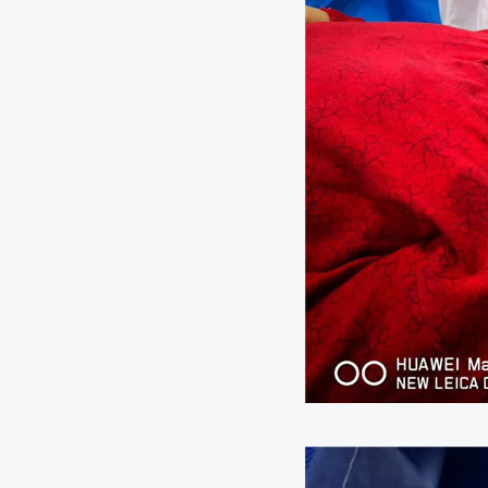
消失的左肺回来了，中医院胸外科多技术联合成功抢
肺癌患者，放弃手术切除，选择了氩氦刀
中日友好医院的肺癌氩氦刀冷冻手术，冷冻范围距离气管
分
胰腺中心成功开展腹腔镜下胰腺癌冷冻消融术
北京世纪坛医院呼吸科丁新民主任多学科联合下氩氦
右肺中央型肺鳞癌
307医院肿瘤微创科原发性肝癌氩氦刀冷冻手术
氩氦刀冷冻消融治疗胸壁病灶
高龄（79岁）右肺腺癌侵犯胸壁患者肿瘤供血动脉栓
消融术
福建中医药大学附属福州中医院氩氦刀冷冻消融治疗
东方医院肝癌氩氦刀冷冻消融治疗
民航总医院氩氦刀冷冻消融治疗肺癌
天津中医药大学附属武清中医院氩氦刀冷冻消融治疗
民航总医院氩氦刀冷冻消融治疗肺癌