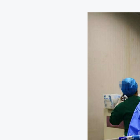
我国医疗器械产业发展现状及思考
医生平均年薪69万！看看港大深圳医院如何补偿医疗
未在意杵状指，住进ICU！这个肺癌的早期信号，你
女子2年没复查，甲状腺结节变成癌！体检发现结节，
小心癌从口入！这些餐桌上的“招癌水”“养癌肉”，很多
BMC MICROBIOL：预防结直肠癌，要从娃娃抓起
关大肠杆菌可经母婴传播
肺癌患者到了晚期，如何提高提高生存质量，博得一
女子反复口腔溃疡确诊舌癌中晚期，患上舌癌有哪些
我把癌症患者吃过的亏，总结12点分享给大家
秋冬吃火锅小心“弄坏”娇嫩的食管，这三种饮食习惯
癌症总是悄无声息？癌症来临前这4个症状很明显，不
新晋“癌王”有救了？将间充质癌细胞转化成上皮癌细