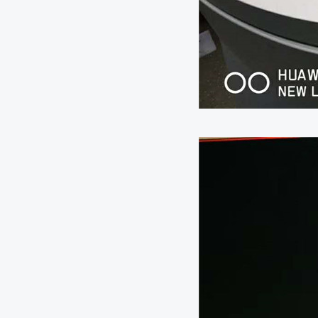
增加总癌症风险！特别是这俩！
国际冷冻协会荣誉主席Franco Lugnani教授访问武
国际冷冻协会荣誉主席Franco Lugnani教授访问湖
2015年第74届中国国际医疗器械秋季博览会（2015C
会）成功举办
安徽省首例原发肝癌TACE联合氩氦刀冷冻消融手术报
锦州医科大学附属第三医院首例肝癌TACE联合氩氦刀
涞水县中医院再次成功实施氩氦刀冷冻手术一例
南京溧水一老人身患胰腺癌，医生采用氩氦刀技术成